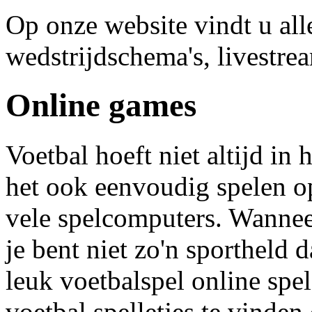
Op onze website vindt u alle
wedstrijdschema's, livestrea
Online games
Voetbal hoeft niet altijd in
het ook eenvoudig spelen op
vele spelcomputers. Wanneer
je bent niet zo'n sportheld
leuk voetbalspel online spel
voetbal spelletjes te vinden 