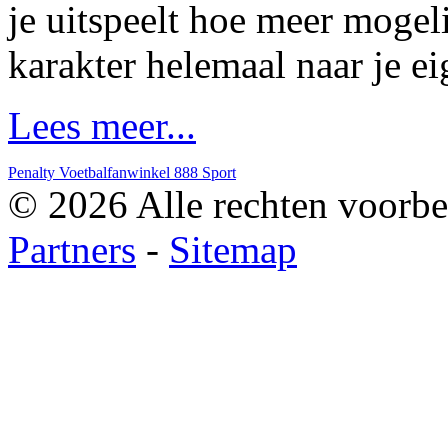
je uitspeelt hoe meer mogel
karakter helemaal naar je e
Lees meer...
Penalty
Voetbalfanwinkel
888 Sport
© 2026 Alle rechten voorbe
Partners
-
Sitemap