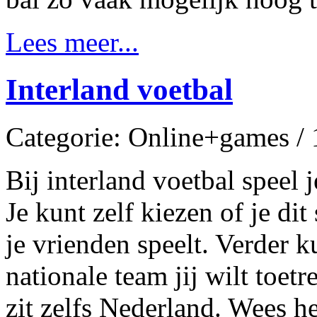
Lees meer...
Interland voetbal
Categorie: Online+games /
Bij interland voetbal speel j
Je kunt zelf kiezen of je di
je vrienden speelt. Verder 
nationale team jij wilt toetr
zit zelfs Nederland. Wees h