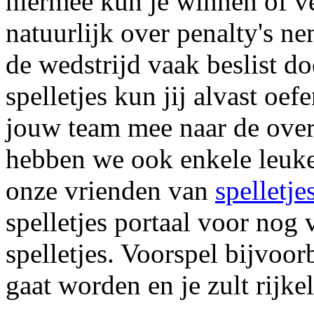
hiermee kun je winnen of ve
natuurlijk over penalty's n
de wedstrijd vaak beslist do
spelletjes kun jij alvast oef
jouw team mee naar de ove
hebben we ook enkele leuke
onze vrienden van
spelletje
spelletjes portaal voor nog 
spelletjes. Voorspel bijvoo
gaat worden en je zult rijk