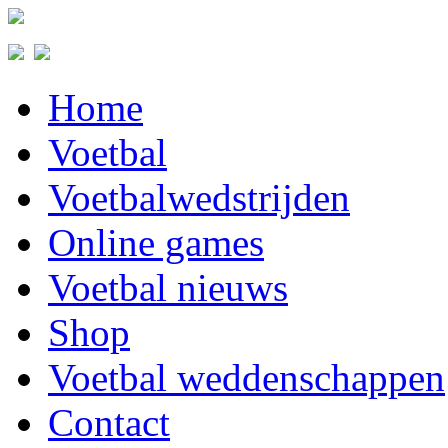
Home
Voetbal
Voetbalwedstrijden
Online games
Voetbal nieuws
Shop
Voetbal weddenschappen
Contact