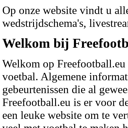
Op onze website vindt u alle
wedstrijdschema's, livestrea
Welkom bij Freefootb
Welkom op Freefootball.eu w
voetbal. Algemene informat
gebeurtenissen die al gewee
Freefootball.eu is er voor d
een leuke website om te vert
veel met voetbal te maken h